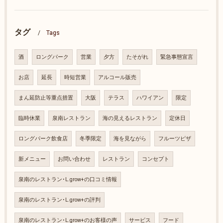
タグ
Tags
酒
ロングパーク
営業
夕方
たそがれ
緊急事態宣言
お店
延長
時短営業
アルコール販売
まん延防止等重点措置
大阪
テラス
ハワイアン
限定
臨時休業
泉南レストラン
海の見えるレストラン
定休日
ロングパーク飲食店
冬季限定
海を見ながら
フルーツピザ
新メニュー
お問い合わせ
レストラン
コンセプト
泉南のレストラン･L.grow+の口コミ情報
泉南のレストラン･L.grow+の評判
泉南のレストラン･L.grow+のお客様の声
サービス
フード