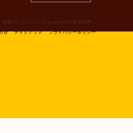
泉南のレストラン･L.grow+のお客様の声
わせ
テイクアウト
プライバシーポリシー