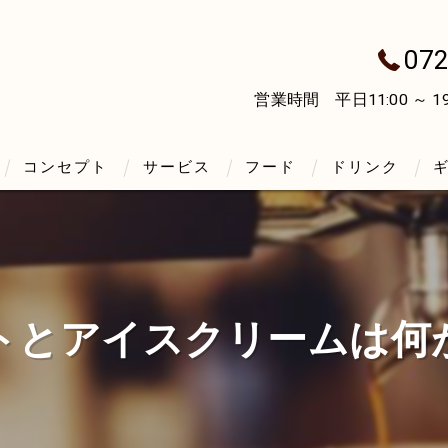
072
営業時間 平日11:00 ～ 19:3
コンセプト
サービス
フード
ドリンク
泉南のレストラン･L.grow+の口コミ情報
泉南のレストラン･L.grow+の評判
トとアイスクリームは何
泉南のレストラン･L.grow+のお客様の声