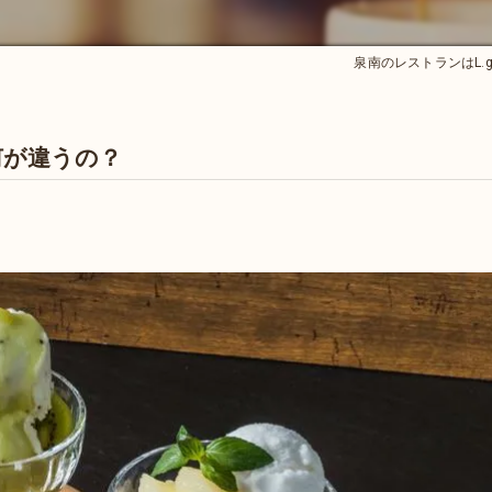
泉南のレストランはL.gr
何が違うの？