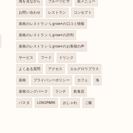
海を見ながら
フルーツピザ
新メニュー
お問い合わせ
レストラン
コンセプト
泉南のレストラン･L.grow+の口コミ情報
泉南のレストラン･L.grow+の評判
泉南のレストラン･L.grow+のお客様の声
サービス
フード
ドリンク
よくある質問
アクセス
エルグロウプラス
泉南
プライバシーポリシー
カフェ
海
泉南ロングパーク
ランチ
飲食店
パスタ
LONGPARK
おしゃれ
ご飯