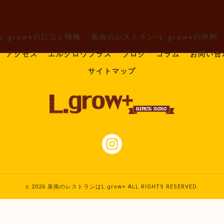
.grow+の口コミ情報
泉南のレストラン･L.grow+の評判
アクセス
エルグロウプラス
ブログ
コラム
お問い合
サイトマップ
c 2026 泉南のレストランはL.grow+ ALL RIGHTS RESERVED.